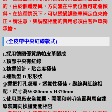
的，由於個體差異，方向盤在中間位置可能會傾
斜。在這種情況下，可以透過調整車輛定位來修
正。請注意，與調整相關的費用必須由客戶單獨
承擔。
(全皮帶中央紅線款式)
採用德國優質納帕皮革製成
1.
2.
頂部中央有紅線
3.
槍握設計，貼合度極佳
4.
運動型 D 形形狀
@握把打孔處理，透氣性極佳，
縫線與紅線相
配，
尺寸為W380mm x H370mm
5.使用原廠安全氣囊、開關和喇叭裝置
與馬自達
原裝轉向換檔開關相容