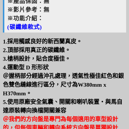
※產品保固：無
※影片參考：無
※功能介紹：
(碳纖維款式)
1.採用觸感良好的新西蘭真皮。
2.頂部採用真正的碳纖維。
3.槍柄設計，貼合度極佳。
4.運動型 D 形形狀
＠握柄部分經過沖孔處理，透氣性極佳紅色和銀
色雙色縫線進行區分，尺寸為W380mm x
H370mm。
5.使用原廠安全氣囊、開關和喇叭裝置・與馬自
達原裝轉向換檔開關兼容
＠我們的方向盤是專門為每個適用的車型設計
的，但每個車輛和轉向系統方向盤是單獨設計