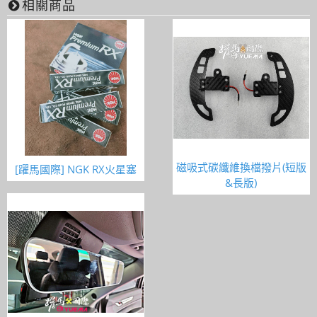
相關商品
磁吸式碳纖維換檔撥片(短版
​[躍馬國際] NGK RX火星塞
&長版)