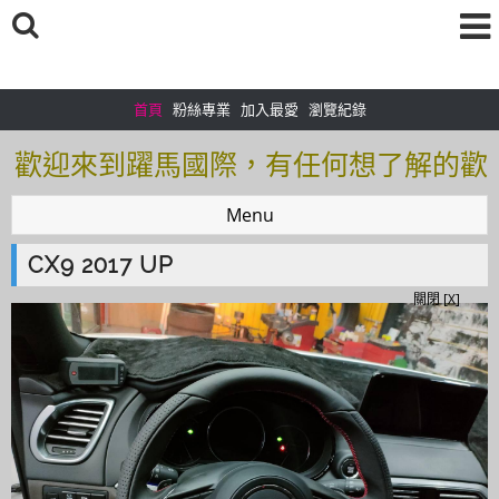
首頁
粉絲專業
加入最愛
瀏覽紀錄
歡迎來到躍馬國際，有任何想了解的歡
迎加入＠官方帳號：＠tof5459i 聯繫電
Menu
話0925166083
CX9 2017 UP
歡迎來到躍馬國際，有任何想了解的歡
關閉 [X]
迎加入＠官方帳號：＠tof5459i 聯繫電
話0925166083