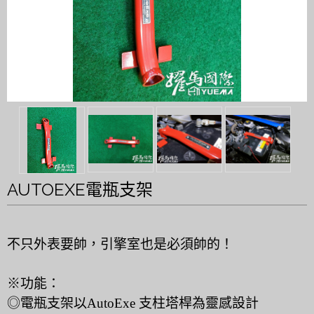
AUTOEXE電瓶支架
不只外表要帥，引擎室也是必須帥的！
※功能：
◎電瓶支架以AutoExe 支柱塔桿為靈感設計