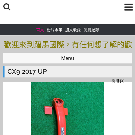
首頁
粉絲專業
加入最愛
瀏覽紀錄
歡迎來到躍馬國際，有任何想了解的歡
迎加入＠官方帳號：＠tof5459i 聯繫電
Menu
話0925166083
CX9 2017 UP
歡迎來到躍馬國際，有任何想了解的歡
關閉 [X]
迎加入＠官方帳號：＠tof5459i 聯繫電
話0925166083