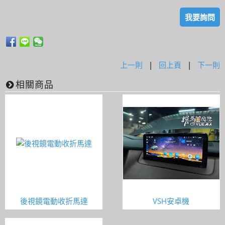
我要詢問
上一則
|
回上頁
|
下一則
相關商品
後視鏡電動收折馬達
VSH安卓機