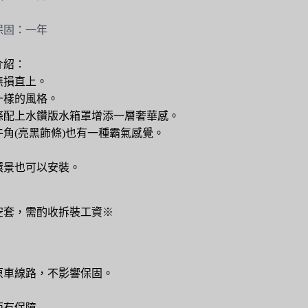
保固：一年
介紹：
無損直上。
一樣的風格。
條配上水鑽版水箱罩增添一層奢華感。
牛角(亮黑飾條)也有一種霸氣感覺。
環景也可以安裝。
空套，需酌收拆裝工資※
原車線路，不影響保固。
面有保障