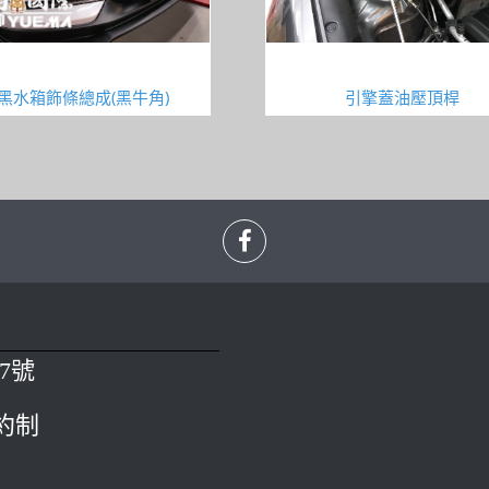
黑水箱飾條總成(黑牛角)
引擎蓋油壓頂桿
7號
預約制