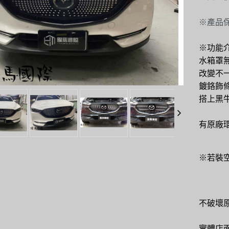
※產品
※功能
水箱罩
改變不
鍍鉻飾
搭上黑
有原廠
※若裝
不破壞
實體店