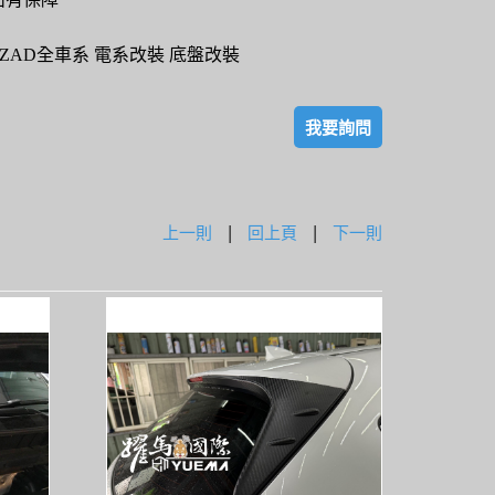
ZAD全車系 電系改裝 底盤改裝
我要詢問
上一則
|
回上頁
|
下一則