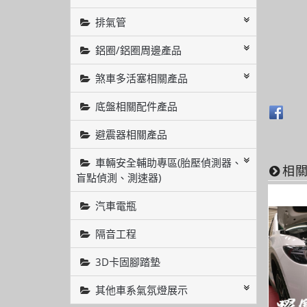
排氣管
鋁圈/鋁圈周邊產品
煞車多活塞相關產品
底盤相關配件產品
避震器相關產品
車輛安全輔助專區(胎壓偵測器、
相
盲點偵測、測速器)
汽車電瓶
隔音工程
3D卡固腳踏墊
其他車系氣氛燈展示