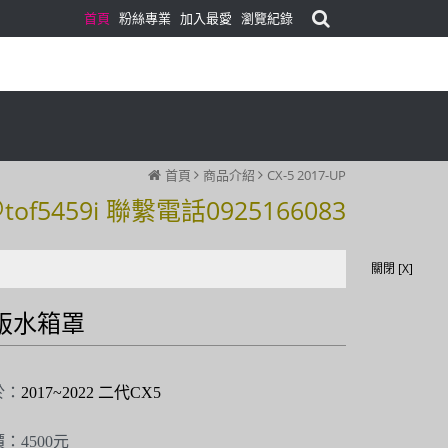
首頁
粉絲專業
加入最愛
瀏覽紀錄
首頁
商品介紹
CX-5 2017-UP
59i 聯繫電話0925166083
59i 聯繫電話0925166083
關閉 [X]
版水箱罩
於：
2017~2022 二代CX5
：4500元