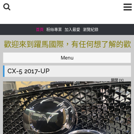
首頁
粉絲專業
加入最愛
瀏覽紀錄
歡迎來到躍馬國際，有任何想了解的歡
迎加入＠官方帳號：＠tof5459i 聯繫電
Menu
話0925166083
CX-5 2017-UP
歡迎來到躍馬國際，有任何想了解的歡
關閉 [X]
迎加入＠官方帳號：＠tof5459i 聯繫電
話0925166083