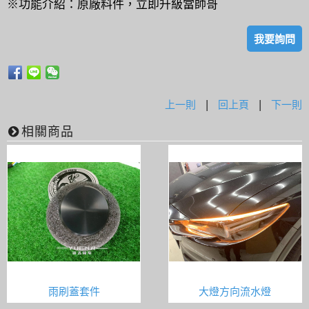
※功能介紹：原廠料件，立即升級當帥哥
我要詢問
上一則
|
回上頁
|
下一則
相關商品
雨刷蓋套件
大燈方向流水燈