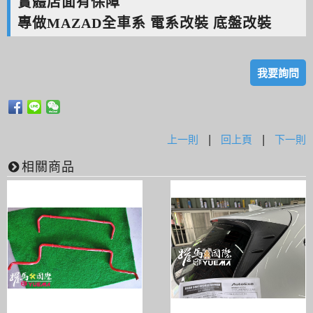
實體店面有保障
專做MAZAD全車系 電系改裝 底盤改裝
我要詢問
上一則
|
回上頁
|
下一則
相關商品