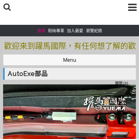
首頁
粉絲專業
加入最愛
瀏覽紀錄
歡迎來到躍馬國際，有任何想了解的歡
迎加入＠官方帳號：＠tof5459i 聯繫電
Menu
話0925166083
AutoExe部品
歡迎來到躍馬國際，有任何想了解的歡
關閉 [X]
迎加入＠官方帳號：＠tof5459i 聯繫電
話0925166083