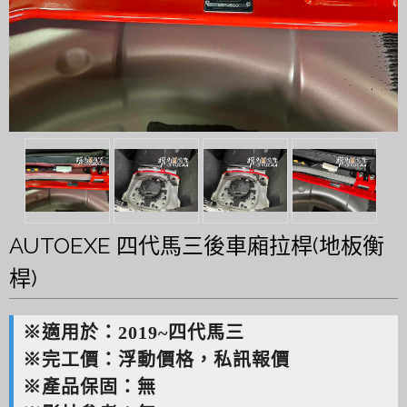
AUTOEXE 四代馬三後車廂拉桿(地板衡
桿)
※適用於：2019~四代馬三
※完工價：浮動價格，私訊報價
※產品保固：無