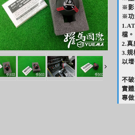
※影
※功
1.
檔。
2.
3.
以增
不破
實體
專做