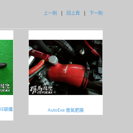
上一則
|
回上頁
|
下一則
XE碳纖
AutoExe 進氣肥腸