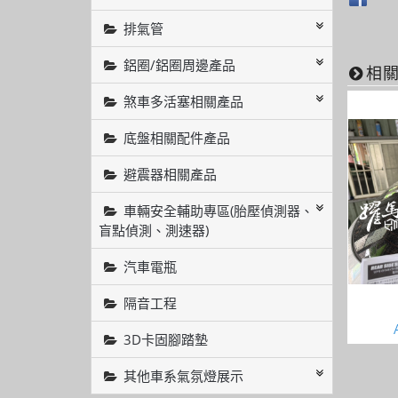
排氣管
鋁圈/鋁圈周邊產品
相
煞車多活塞相關產品
底盤相關配件產品
避震器相關產品
車輛安全輔助專區(胎壓偵測器、
盲點偵測、測速器)
汽車電瓶
隔音工程
3D卡固腳踏墊
其他車系氣氛燈展示