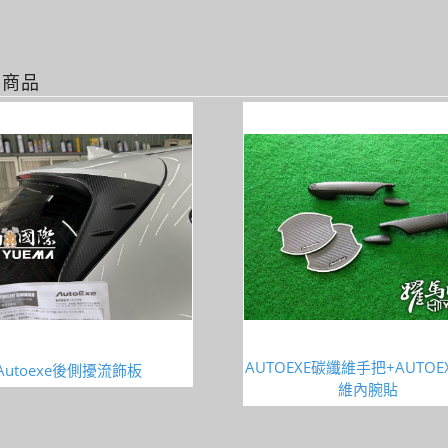
關商品
AUTOEXE碳纖維手把+AUTOE
Autoexe後側擾流飾板
維內腕貼