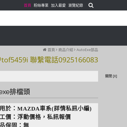
首頁
粉絲專業
加入最愛
瀏覽紀錄
首頁
商品介紹
AutoExe部品
59i 聯繫電話0925166083
59i 聯繫電話0925166083
關閉 [X]
oexe排檔頭
用於：MAZDA車系(詳情私訊小編)
工價：
浮動價格，私訊報價
品保固：無