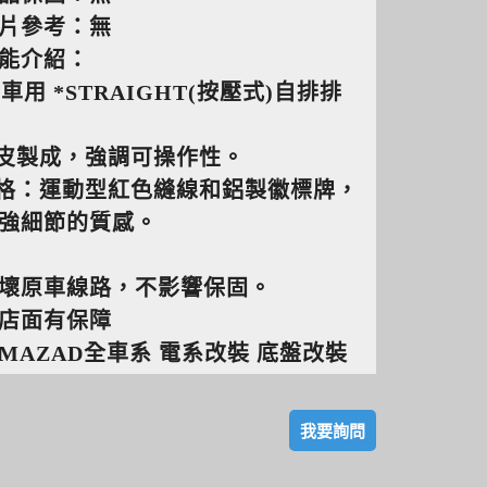
片參考：無
能介紹：
AT車用 *STRAIGHT(按壓式)自排排
真皮製成，強調可操作性。
規格：運動型紅色縫線和鋁製徽標牌，
強細節的質感。
壞原車線路，不影響保固。
店面有保障
MAZAD全車系 電系改裝 底盤改裝
我要詢問