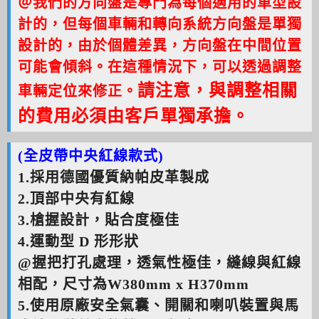
＠我們的方向盤是專門為每個適用的車型設
計的，但每個車輛和轉向系統方向盤是單獨
設計的，由於個體差異，方向盤在中間位置
可能會傾斜。在這種情況下，可以透過調整
請注意，與調整相關
車輛定位來修正。
的費用必須由客戶單獨承擔。
(全皮帶中央紅線款式)
1.
採用德國優質納帕皮革製成
2.
頂部中央有紅線
3.
槍握設計，貼合度極佳
4.
運動型 D 形形狀
@握把打孔處理，透氣性極佳，
縫線與紅線
相配，
尺寸為W380mm x H370mm
5.使用原廠安全氣囊、開關和喇叭裝置
與馬