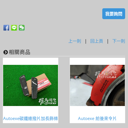
我要詢問
上一則
|
回上頁
|
下一則
相關商品
Autoexe碳纖維撥片加長飾條
Autoexe 前後來令片