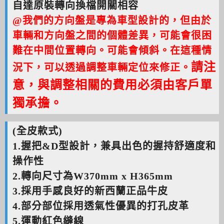
自達原裝轉向換檔開關相容
@
我們的方向盤是專為車型設計的，但由於
車輛和方向盤之間的個體差異，可能會很困
難在中間位置轉向。可能會傾斜。在這種情
請注
況下，可以透過調整車輛定位來修正。
意，與調整相關的費用必須由客戶單
獨承擔。
(全皮款式)
1.握把&D型設計，兼具出色的握持舒適度和
操作性
2.轉向尺寸為W370mm x H365mm
3.採用手感良好的新西蘭正品牛皮
4.部分部位採用透氣性優異的打孔皮革
5.運動紅色縫線