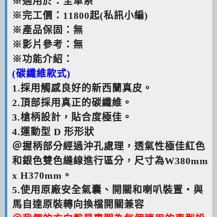
※適用於：全車系
※完工價：11800起(私訊小編)
※產品保固：無
※影片參考：無
※功能介紹：
(碳纖維款式)
1.採用觸感良好的新西蘭真皮。
2.頂部採用真正的碳纖維。
3.槍柄設計，貼合度極佳。
4.運動型 D 形形狀
＠握柄部分經過沖孔處理，透氣性極佳紅色
和銀色雙色縫線進行區分，尺寸為W380mm
x H370mm。
5.使用原廠安全氣囊、開關和喇叭裝置・與
馬自達原裝轉向換檔開關兼容