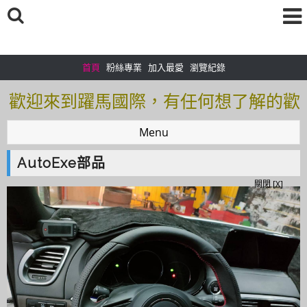
首頁
粉絲專業
加入最愛
瀏覽紀錄
歡迎來到躍馬國際，有任何想了解的歡
迎加入＠官方帳號：＠tof5459i 聯繫電
Menu
話0925166083
AutoExe部品
歡迎來到躍馬國際，有任何想了解的歡
關閉 [X]
迎加入＠官方帳號：＠tof5459i 聯繫電
話0925166083