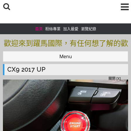
首頁
粉絲專業
加入最愛
瀏覽紀錄
歡迎來到躍馬國際，有任何想了解的歡
迎加入＠官方帳號：＠tof5459i 聯繫電
Menu
話0925166083
CX9 2017 UP
歡迎來到躍馬國際，有任何想了解的歡
關閉 [X]
迎加入＠官方帳號：＠tof5459i 聯繫電
話0925166083