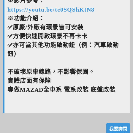
※影片參考：
https://youtu.be/tc0SQShKtN8
※功能介紹：
✅原廠/外廠有環景皆可安裝
✅方便快速開啟環景不再卡卡
✅亦可當其他功能啟動鈕（例：汽車啟動
鈕）
不破壞原車線路，不影響保固。
實體店面有保障
專做MAZAD全車系 電系改裝 底盤改裝
我要詢問