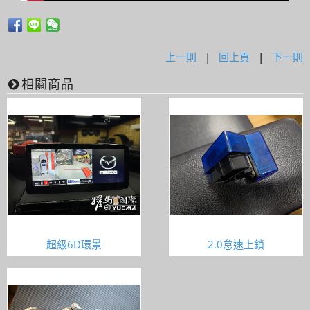
上一則
|
回上頁
|
下一則
相關商品
超級6D環景
2.0怠速上鎖