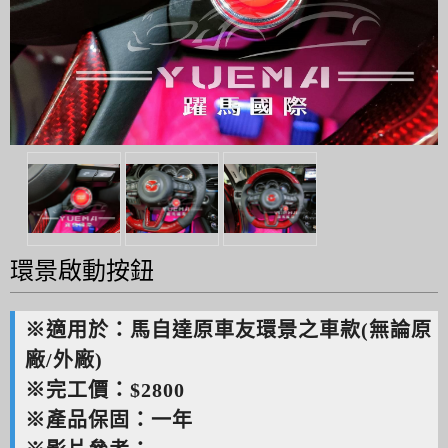
環景啟動按鈕
※適用於：馬自達原車友環景之車款(無論原
廠/外廠)
※完工價：$2800
※產品保固：一年