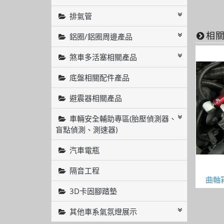
排氣管
相
鋁圈/鋁圈周邊產品
煞車多活塞相關產品
底盤相關配件產品
避震器相關產品
車輛安全輔助專區(胎壓偵測器、
盲點偵測、測速器)
汽車電瓶
隔音工程
曲軸
3D卡固腳踏墊
其他車系氣氛燈展示