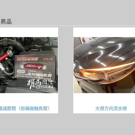
關商品
箱減壓閥（俗稱曲軸負壓）
大燈方向流水燈