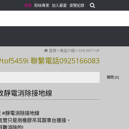
首頁
粉絲專業
加入最愛
瀏覽紀錄
首頁
商品介紹
CX9 2017 UP
59i 聯繫電話0925166083
59i 聯繫電話0925166083
關閉 [X]
改靜電消除接地線
改 #靜電消除接地線
氣管只是用橡膠吊耳跟車台連接，
很難消除的!