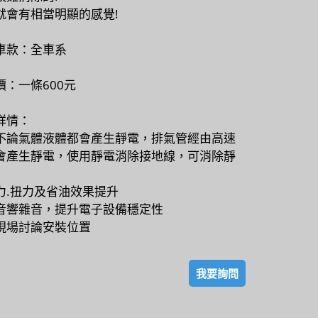
就會有相當明顯的感覺!
車款：全車系
價：一條600元
詳情：
不論氣體液體都會產生靜電，排氣管經由高速
會產生靜電，
使用靜電消除接地線，可消除靜
力.扭力及省油效果提升
音響雜音，提升電子設備穩定性
現場討論安裝位置
我要詢問