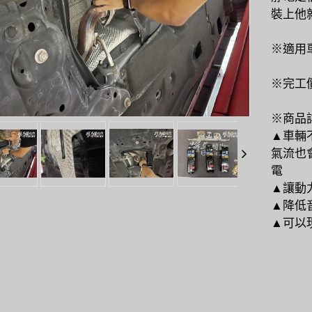
裝上他
※適用
※完工
※商品
▲車輛
氣流也
電
▲讓動
▲降低
▲可以