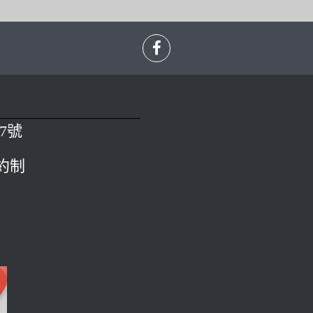
7號
預約制