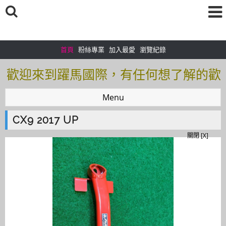
首頁
粉絲專業
加入最愛
瀏覽紀錄
歡迎來到躍馬國際，有任何想了解的歡
迎加入＠官方帳號：＠tof5459i 聯繫電
Menu
話0925166083
CX9 2017 UP
歡迎來到躍馬國際，有任何想了解的歡
關閉 [X]
迎加入＠官方帳號：＠tof5459i 聯繫電
話0925166083