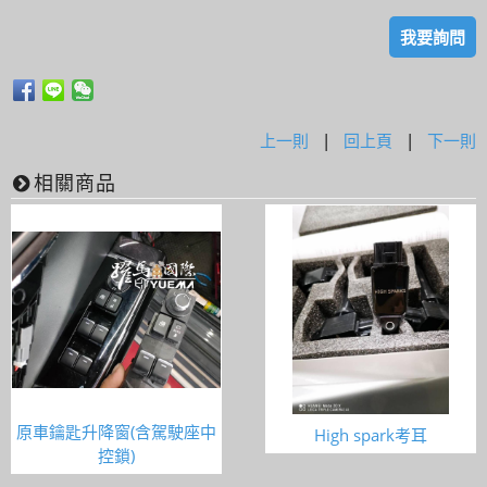
我要詢問
上一則
|
回上頁
|
下一則
相關商品
原車鑰匙升降窗(含駕駛座中
High spark考耳
控鎖)