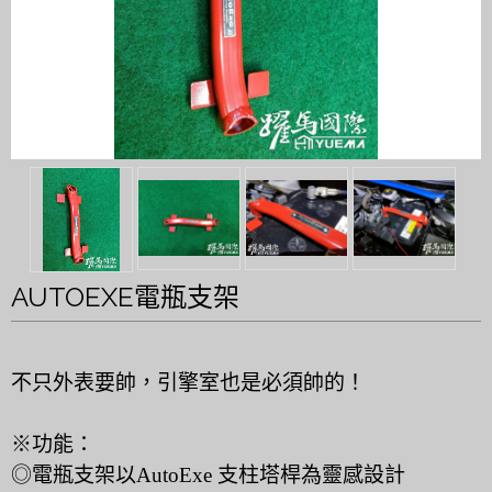
AUTOEXE電瓶支架
不只外表要帥，引擎室也是必須帥的！
※功能：
◎電瓶支架以AutoExe 支柱塔桿為靈感設計