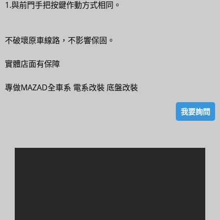
1.與前門手把按鍵作動方式相同。
不破壞原車線路，不影響保固。
實體店面有保障
專做MAZAD全車系 電系改裝 底盤改裝
我要詢問