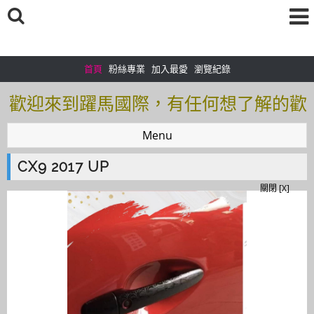
首頁
粉絲專業
加入最愛
瀏覽紀錄
歡迎來到躍馬國際，有任何想了解的歡
迎加入＠官方帳號：＠tof5459i 聯繫電
Menu
話0925166083
CX9 2017 UP
歡迎來到躍馬國際，有任何想了解的歡
關閉 [X]
迎加入＠官方帳號：＠tof5459i 聯繫電
話0925166083