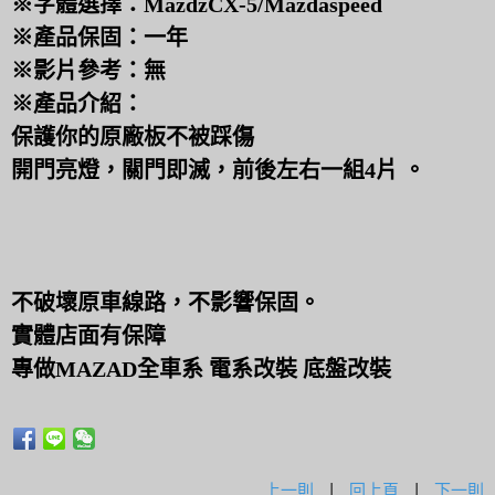
※字體選擇：MazdzCX-5/Mazdaspeed
※產品保固：一年
※影片參考：無
※產品介紹：
保護你的原廠板不被踩傷
開門亮燈，關門即滅，前後左右一組4片 。
不破壞原車線路，不影響保固。
實體店面有保障
專做MAZAD全車系 電系改裝 底盤改裝
上一則
|
回上頁
|
下一則