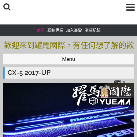
首頁
粉絲專業
加入最愛
瀏覽紀錄
歡迎來到躍馬國際，有任何想了解的歡
迎加入＠官方帳號：＠tof5459i 聯繫電
Menu
話0925166083
CX-5 2017-UP
歡迎來到躍馬國際，有任何想了解的歡
關閉 [X]
迎加入＠官方帳號：＠tof5459i 聯繫電
話0925166083