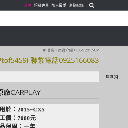
首頁
粉絲專業
加入最愛
瀏覽紀錄
首頁
商品介紹
CX-5 2017-UP
59i 聯繫電話0925166083
59i 聯繫電話0925166083
關閉 [X]
廠CARPLAY
用於：2015~CX5
工價：7000元
品保固：一年