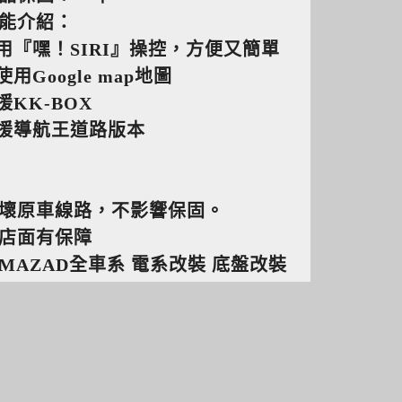
能介紹：
使用『嘿！SIRI』操控，方便又簡單
使用Google map地圖
援KK-BOX
支援導航王道路版本
壞原車線路，不影響保固。
店面有保障
MAZAD全車系 電系改裝 底盤改裝