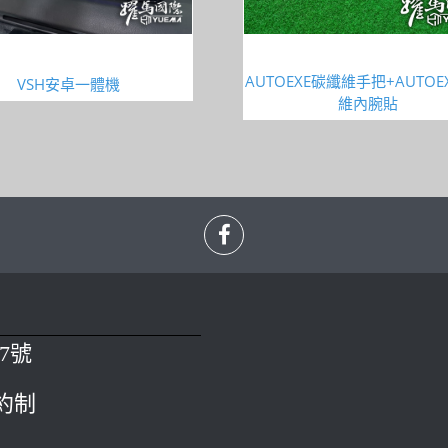
AUTOEXE碳纖維手把+AUTOE
VSH安卓一體機
維內腕貼
7號
預約制