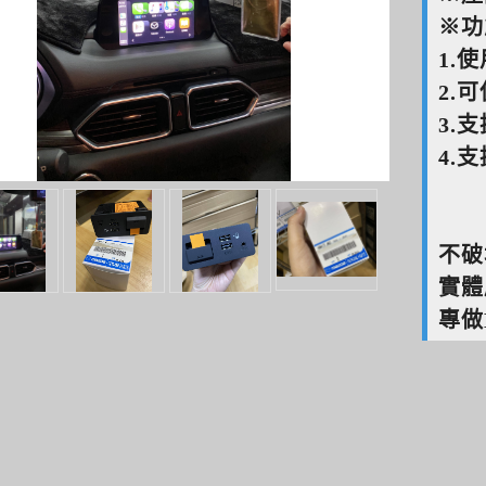
※功
1.
2.可
3.支
4.
不破
實體
專做