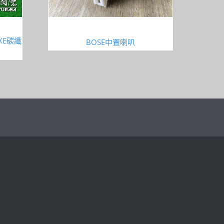
XE碳纖
BOSE中置喇叭