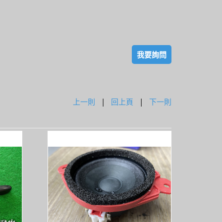
我要詢問
上一則
|
回上頁
|
下一則