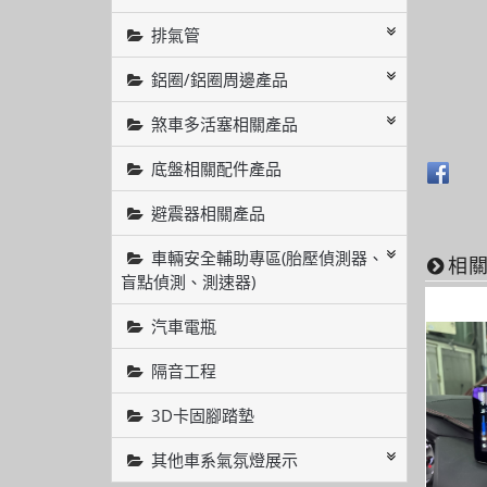
排氣管
鋁圈/鋁圈周邊產品
煞車多活塞相關產品
底盤相關配件產品
避震器相關產品
車輛安全輔助專區(胎壓偵測器、
相
盲點偵測、測速器)
汽車電瓶
隔音工程
3D卡固腳踏墊
其他車系氣氛燈展示