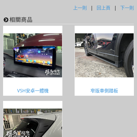
上一則
|
回上頁
|
下一則
相關商品
VSH安卓一體機
窄版車側踏板