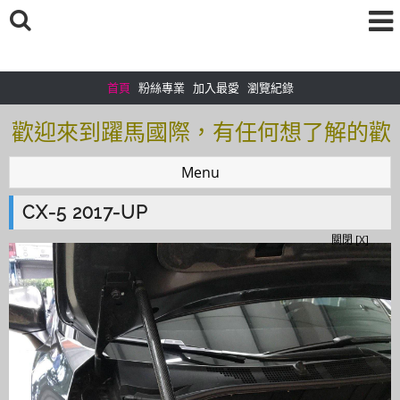
首頁
粉絲專業
加入最愛
瀏覽紀錄
歡迎來到躍馬國際，有任何想了解的歡
迎加入＠官方帳號：＠tof5459i 聯繫電
Menu
話0925166083
CX-5 2017-UP
歡迎來到躍馬國際，有任何想了解的歡
關閉 [X]
迎加入＠官方帳號：＠tof5459i 聯繫電
話0925166083