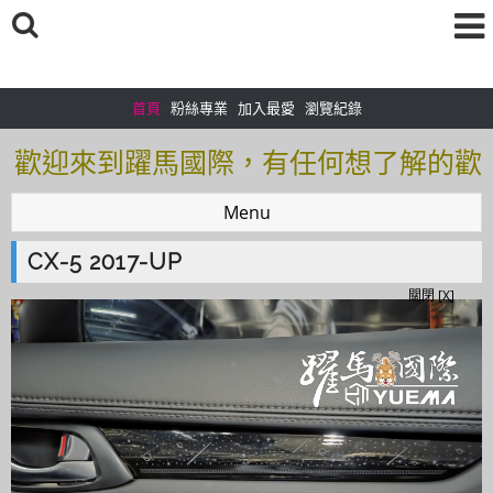
首頁
粉絲專業
加入最愛
瀏覽紀錄
歡迎來到躍馬國際，有任何想了解的歡
迎加入＠官方帳號：＠tof5459i 聯繫電
Menu
話0925166083
CX-5 2017-UP
歡迎來到躍馬國際，有任何想了解的歡
關閉 [X]
迎加入＠官方帳號：＠tof5459i 聯繫電
話0925166083