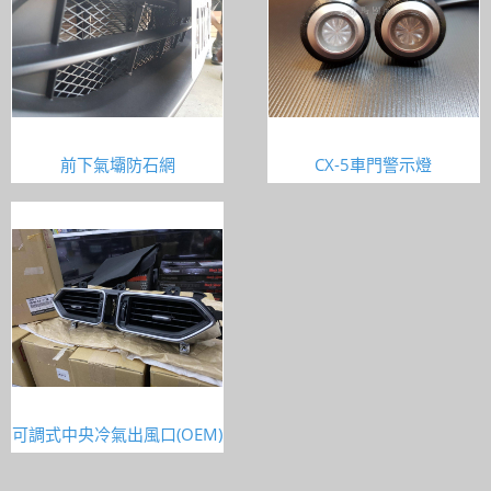
前下氣壩防石網
CX-5車門警示燈
可調式中央冷氣出風口(OEM)