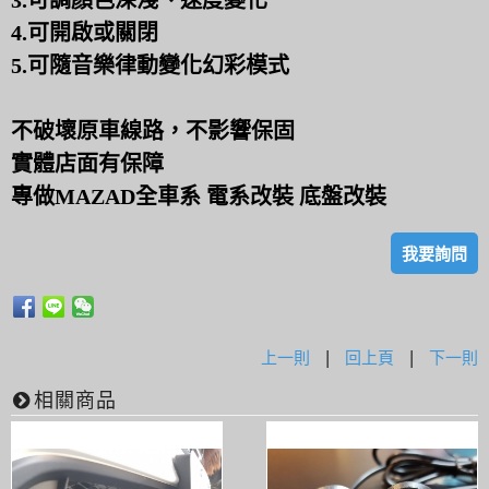
3.可調顏色深淺、速度變化
4.可開啟或關閉
5.可隨音樂律動變化幻彩模式
不破壞原車線路，不影響保固
實體店面有保障
專做MAZAD全車系 電系改裝 底盤改裝
我要詢問
上一則
|
回上頁
|
下一則
相關商品