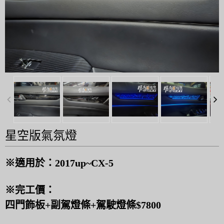
星空版氣氛燈
※適用於：2017up~CX-5
※完工價：
四門飾板+副駕燈條+駕駛燈條$7800