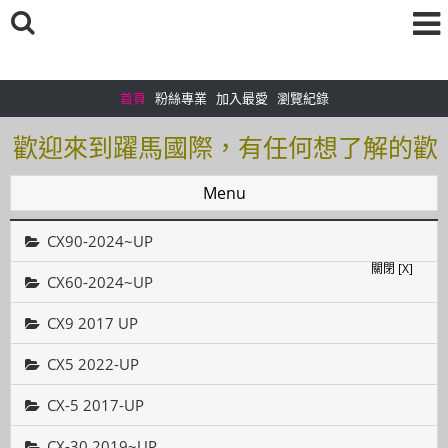
首頁
粉絲專業
加入最愛
瀏覽紀錄
歡迎來到躍馬國際，有任何想了解的歡
迎加入＠官方帳號：＠tof5459i 聯繫電
Menu
話0925166083
CX90-2024~UP
歡迎來到躍馬國際，有任何想了解的歡
關閉 [X]
迎加入＠官方帳號：＠tof5459i 聯繫電
CX60-2024~UP
話0925166083
CX9 2017 UP
CX5 2022-UP
CX-5 2017-UP
CX-30 2019~UP