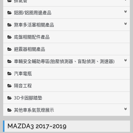
排氣管
鋁圈/鋁圈周邊產品
煞車多活塞相關產品
底盤相關配件產品
避震器相關產品
車輛安全輔助專區(胎壓偵測器、盲點偵測、測速器)
汽車電瓶
隔音工程
3D卡固腳踏墊
其他車系氣氛燈展示
MAZDA3 2017~2019