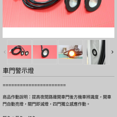
車門警示燈
======================
商品作動說明：提高夜間路邊開車門後方機車辨識度，開車
門自動亮燈，關門即滅燈，四門獨立感應作動。