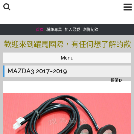
首頁
粉絲專業
加入最愛
瀏覽紀錄
歡迎來到躍馬國際，有任何想了解的歡
迎加入＠官方帳號：＠tof5459i 聯繫電
Menu
話0925166083
MAZDA3 2017~2019
歡迎來到躍馬國際，有任何想了解的歡
關閉 [X]
迎加入＠官方帳號：＠tof5459i 聯繫電
話0925166083